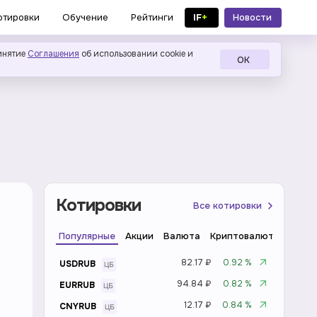
IF
+
Новости
отировки
Обучение
Рейтинги
в MAX
инятие
Соглашения
об использовании cookie и
ОК
Котировки
Все котировки
Популярные
Акции
Валюта
Криптовалюта
Инде
82.17 ₽
0.92 %
USDRUB
94.84 ₽
0.82 %
EURRUB
12.17 ₽
0.84 %
CNYRUB