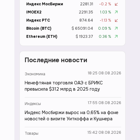
Индекс МосБиржи
2281.31
-0.2 %
IMOEX2
2291.35
1.03 %
Индекс РТС
874.64
-1.13 %
Bitcoin (BTC)
$ 65091.04
0.09 %
Ethereum (ETH)
$ 1923.37
0.36 %
Последние новости
18:25 08.08.2026
Экономика
Ненефтяная торговля ОАЭ с БРИКС
превысила $312 млрд в 2025 году
17:55 08.08.2026
Индексы
Индекс Мосбиржи вырос на 0,65% на фоне
новостей о визите Уиткоффа и Кушнера
15:42 08.08.2026
Товары