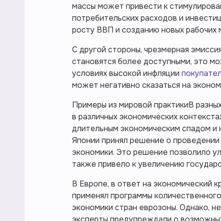
массы может привести к стимулирова
потребительских расходов и инвестиц
росту ВВП и созданию новых рабочих 
С другой стороны, чрезмерная эмисси
становятся более доступными, это мож
условиях высокой инфляции
покупате
может негативно сказаться на эконо
Примеры из мировой практикиВ разны
в различных экономических контекстах
длительным экономическим спадом и 
Японии принял решение о проведении
экономики. Это решение позволило ул
также привело к увеличению государс
В Европе, в ответ на экономический к
применял программы количественного
экономики стран еврозоны. Однако, н
эксперты предупреждали о возможных 