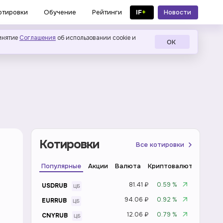
IF
+
Новости
отировки
Обучение
Рейтинги
в MAX
инятие
Соглашения
об использовании cookie и
ОК
Котировки
Все котировки
Популярные
Акции
Валюта
Криптовалюта
Инде
81.41 ₽
0.59 %
USDRUB
94.06 ₽
0.92 %
EURRUB
12.06 ₽
0.79 %
CNYRUB