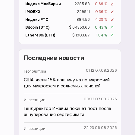
Индекс МосБиржи
2285.88
-0.69 %
IMOEX2
2295.11
-0.36 %
Индекс РТС
884.56
-1.29 %
Bitcoin (BTC)
$ 64353.66
0.43 %
Ethereum (ETH)
$ 1903.87
1.84 %
Последние новости
01:12 07.08.2026
Геополитика
США ввели 15% пошлину на поликремний
для микросхем и солнечных панелей
00:33 07.08.2026
Инвестиции
Гендиректор Ижавиа покинет пост после
аннулирования сертификата
22:23 06.08.2026
Инвестиции