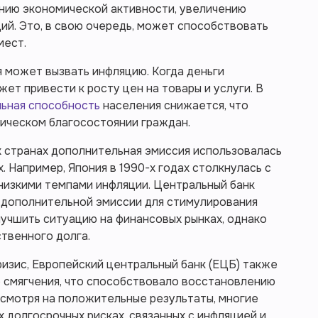
нию экономической активности, увеличению
ий. Это, в свою очередь, может способствовать
мест.
я может вызвать инфляцию. Когда деньги
ет привести к росту цен на товары и услуги. В
льная способность
населения снижается, что
мическом благосостоянии граждан.
х странах дополнительная эмиссия использовалась
. Например, Япония в 1990-х годах столкнулась с
низкими темпами инфляции. Центральный банк
 дополнительной эмиссии для стимулирования
учшить ситуацию на финансовых рынках, однако
твенного долга.
ризис, Европейский центральный банк (ЕЦБ) также
 смягчения, что способствовало восстановлению
есмотря на положительные результаты, многие
долгосрочных рисках, связанных с инфляцией и