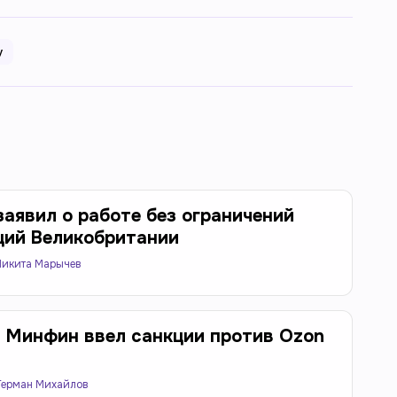
у
заявил о работе без ограничений
ций Великобритании
Никита Марычев
 Минфин ввел санкции против Ozon
Герман Михайлов