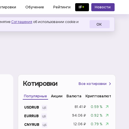
IF
+
Новости
отировки
Обучение
Рейтинги
в MAX
инятие
Соглашения
об использовании cookie и
ОК
Котировки
Все котировки
Популярные
Акции
Валюта
Криптовалюта
Инде
81.41 ₽
0.59 %
USDRUB
94.06 ₽
0.92 %
EURRUB
12.06 ₽
0.79 %
CNYRUB