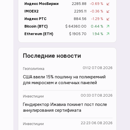
Индекс МосБиржи
2285.88
-0.69 %
IMOEX2
2295.11
-0.36 %
Индекс РТС
884.56
-1.29 %
Bitcoin (BTC)
$ 64360.00
0.44 %
Ethereum (ETH)
$ 1905.70
1.94 %
Последние новости
01:12 07.08.2026
Геополитика
США ввели 15% пошлину на поликремний
для микросхем и солнечных панелей
00:33 07.08.2026
Инвестиции
Гендиректор Ижавиа покинет пост после
аннулирования сертификата
22:23 06.08.2026
Инвестиции