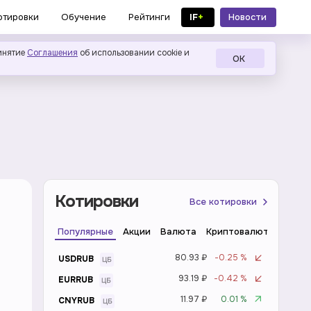
IF
+
Новости
отировки
Обучение
Рейтинги
в MAX
инятие
Соглашения
об использовании cookie и
ОК
Котировки
Все котировки
Популярные
Акции
Валюта
Криптовалюта
Инде
80.93 ₽
-0.25 %
USDRUB
93.19 ₽
-0.42 %
EURRUB
11.97 ₽
0.01 %
CNYRUB