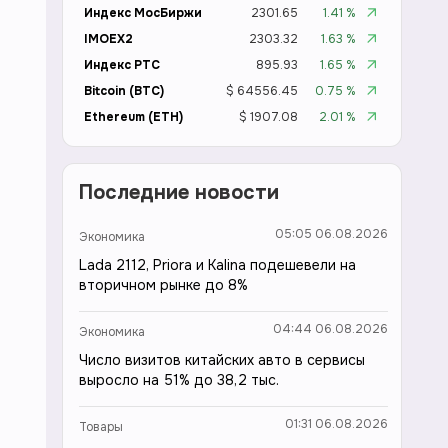
Индекс МосБиржи
2301.65
1.41 %
IMOEX2
2303.32
1.63 %
Индекс РТС
895.93
1.65 %
Bitcoin (BTC)
$ 64556.45
0.75 %
Ethereum (ETH)
$ 1907.08
2.01 %
Последние новости
05:05 06.08.2026
Экономика
Lada 2112, Priora и Kalina подешевели на
вторичном рынке до 8%
04:44 06.08.2026
Экономика
Число визитов китайских авто в сервисы
выросло на 51% до 38,2 тыс.
01:31 06.08.2026
Товары