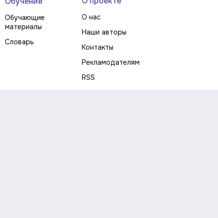
О проекте
Обучение
О нас
Обучающие
материалы
Наши авторы
Словарь
Контакты
Рекламодателям
RSS
Предупреждение о рисках
Политика конфиденциальности
Пользовательское соглашение
Соглашение об использовании файлов cookie
Правила написания комментариев и отзывов
Правила использования материалов сайта
Согласие на обработку персональных данных
Публичная оферта