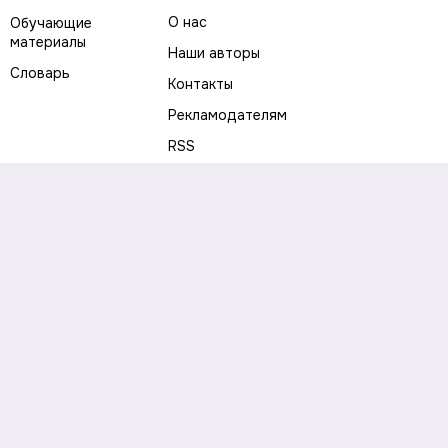
О нас
Обучающие
материалы
Наши авторы
Словарь
Контакты
Рекламодателям
RSS
Предупреждение о рисках
Политика конфиденциальности
Пользовательское соглашение
Соглашение об использовании файлов cookie
Правила написания комментариев и отзывов
Правила использования материалов сайта
Согласие на обработку персональных данных
Публичная оферта