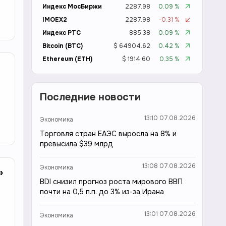
Индекс МосБиржи
2287.98
0.09 %
IMOEX2
2287.98
-0.31 %
Индекс РТС
885.38
0.09 %
Bitcoin (BTC)
$ 64904.62
0.42 %
Ethereum (ETH)
$ 1914.60
0.35 %
Последние новости
13:10 07.08.2026
Экономика
Торговля стран ЕАЭС выросла на 8% и
превысила $39 млрд
13:08 07.08.2026
Экономика
»
BDI снизил прогноз роста мирового ВВП
почти на 0,5 п.п. до 3% из-за Ирана
13:01 07.08.2026
Экономика