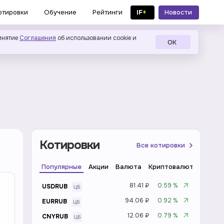
IF
+
Новости
отировки
Обучение
Рейтинги
в MAX
инятие
Соглашения
об использовании cookie и
ОК
Котировки
Все котировки
Популярные
Акции
Валюта
Криптовалюта
Инде
81.41 ₽
0.59 %
USDRUB
94.06 ₽
0.92 %
EURRUB
12.06 ₽
0.79 %
CNYRUB