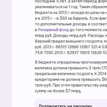
последние 5 лет, а затем период фо
увеличиваться на 1 год. Таким образ
бюджета на 2013 г. исходя из цены на не
а в 2015 г. - в $93 за баррель. Если 
то дополнительные доходы, в соответ
в
Резервный фонд
до того момента, к
млрд руб. Доходы, млрд руб. Расходы, 
Верхний предел внешнего госдолга, м
руб. 2013 г. 66515 12866 13387 521,4 0,
75,8 7590 2015 г. 82937 15615 15626 10,
В бюджете определены прогнозируемые
величина должна превысить 3 трлн 17
предельная величина госдолга. К 201
кредиторами не должна превысить $66
трлн руб. При этом правительству ра
сумму не более $7 млрд.
Подпишитесь на рассылку