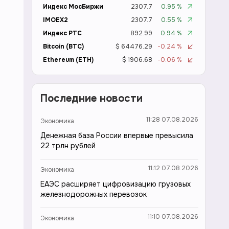
Индекс МосБиржи
2307.7
0.95 %
IMOEX2
2307.7
0.55 %
Индекс РТС
892.99
0.94 %
Bitcoin (BTC)
$ 64476.29
-0.24 %
Ethereum (ETH)
$ 1906.68
-0.06 %
Последние новости
11:28 07.08.2026
Экономика
Денежная база России впервые превысила
22 трлн рублей
11:12 07.08.2026
Экономика
ЕАЭС расширяет цифровизацию грузовых
железнодорожных перевозок
11:10 07.08.2026
Экономика