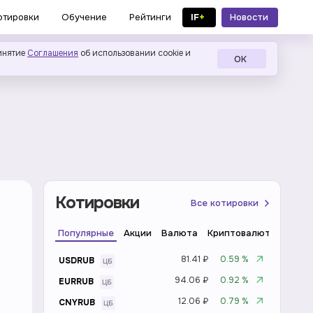
IF
+
Новости
отировки
Обучение
Рейтинги
в MAX
инятие
Соглашения
об использовании cookie и
ОК
Котировки
Все котировки
Популярные
Акции
Валюта
Криптовалюта
Инде
81.41 ₽
0.59 %
USDRUB
94.06 ₽
0.92 %
EURRUB
12.06 ₽
0.79 %
CNYRUB