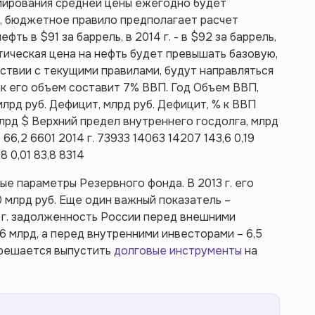
рмирования средней цены ежегодно будет
ом, бюджетное правило предполагает расчет
фть в $91 за баррель, в 2014 г. - в $92 за баррель,
фактическая цена на нефть будет превышать базовую,
ствии с текущими правилами, будут направляться
ак его объем составит 7% ВВП. Год Объем ВВП,
млрд руб. Дефицит, млрд руб. Дефицит, % к ВВП
лрд $ Верхний предел внутреннего госдолга, млрд
8 66,2 6601 2014 г. 73933 14063 14207 143,6 0,19
8 0,01 83,8 8314
 параметры Резервного фонда. В 2013 г. его
0 млрд руб. Еще один важный показатель –
4 г. задолженность России перед внешними
 млрд, а перед внутренними инвесторами – 6,5
зрешается выпустить
долговые инструменты
на