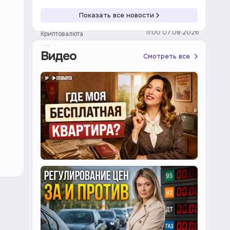
году
Показать все новости
11:00 07.08.2026
Криптовалюта
МВФ предупредил о рисках долларовых
Видео
Смотреть все
стейблкоинов для финансовой
стабильности